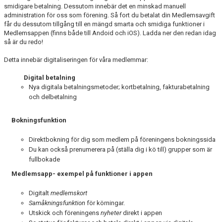
smidigare betalning. Dessutom innebär det en minskad manuell
TÄVLINGSVERKSAMHETEN
administration för oss som förening. Så fort du betalat din Medlemsavgift
får du dessutom tillgång till en mängd smarta och smidiga funktioner i
VUXENVERKSAMHET
Medlemsappen (finns både till Andoid och iOS). Ladda ner den redan idag
så är du redo!
STRATEGI 2025- SIMLJINJEN
Detta innebär digitaliseringen för våra medlemmar:
SPORTADMIN 2.0
Digital betalning
Nya digitala betalningsmetoder; kortbetalning, fakturabetalning
KONTAKTA OSS
och delbetalning
JOBBA HOS OSS
Bokningsfunktion
KALENDER
Direktbokning för dig som medlem på föreningens bokningssida
Du kan också prenumerera på (ställa dig i kö till) grupper som är
fullbokade
Medlemsapp- exempel på funktioner i appen
Digitalt
medlemskort
Samåkningsfunktion
för körningar.
Utskick och föreningens
nyheter
direkt i appen