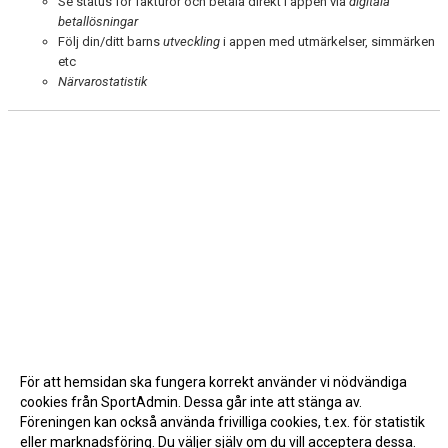
Se status för fakturor och betala direkt i appen via
digitala
betallösningar
Följ din/ditt barns
utveckling
i appen med utmärkelser, simmärken
etc
Närvarostatistik
För att hemsidan ska fungera korrekt använder vi nödvändiga
cookies från SportAdmin. Dessa går inte att stänga av.
Föreningen kan också använda frivilliga cookies, t.ex. för statistik
eller marknadsföring. Du väljer själv om du vill acceptera dessa.