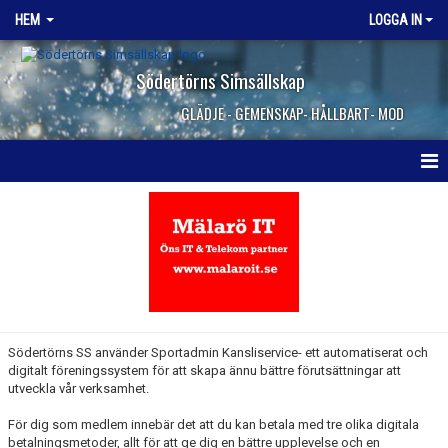
HEM
LOGGA IN
Södertörns Simsällskap
GLÄDJE - GEMENSKAP- HÅLLBART- MOD
HEM
NYHETER
OM KLUBBEN
VANLIGA FRÅGOR
Södertörns SS använder Sportadmin Kansliservice- ett automatiserat och
digitalt föreningssystem för att skapa ännu bättre förutsättningar att
SIMSKOLAN
utveckla vår verksamhet.
TEKNIKSKOLAN
För dig som medlem innebär det att du kan betala med tre olika digitala
betalningsmetoder, allt för att ge dig en bättre upplevelse och en