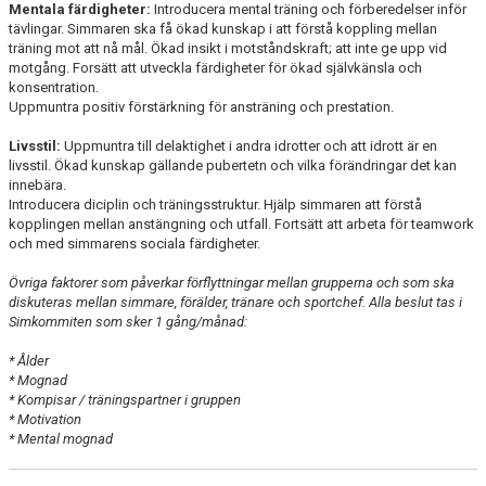
Mentala färdigheter:
Introducera mental träning och förberedelser inför
tävlingar. Simmaren ska få ökad kunskap i att förstå koppling mellan
träning mot att nå mål. Ökad insikt i motståndskraft; att inte ge upp vid
motgång. Forsätt att utveckla färdigheter för ökad självkänsla och
konsentration.
Uppmuntra positiv förstärkning för ansträning och prestation.
Livsstil:
Uppmuntra till delaktighet i andra idrotter och att idrott är en
livsstil. Ökad kunskap gällande pubertetn och vilka förändringar det kan
innebära.
Introducera diciplin och träningsstruktur. Hjälp simmaren att förstå
kopplingen mellan anstängning och utfall. Fortsätt att arbeta för teamwork
och med simmarens sociala färdigheter.
Övriga faktorer som påverkar förflyttningar mellan grupperna och som ska
diskuteras mellan simmare, förälder, tränare och sportchef. Alla beslut tas i
Simkommiten som sker 1 gång/månad:
* Ålder
* Mognad
* Kompisar / träningspartner i gruppen
* Motivation
* Mental mognad