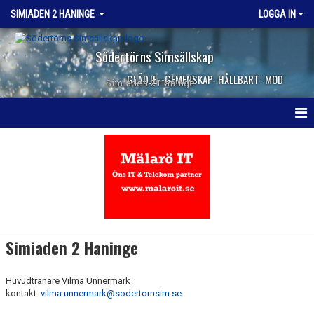
SIMIADEN 2 HANINGE
LOGGA IN
Södertörns Simsällskap
GLÄDJE - GEMENSKAP- HÅLLBART- MOD
Simiaden 2 Haninge
HEM
NYHETER
KALENDER
TRUPPEN
Simiaden 2 Haninge
KONTAKT
Huvudtränare Vilma Unnermark
kontakt:
vilma.unnermark@sodertornsim.se