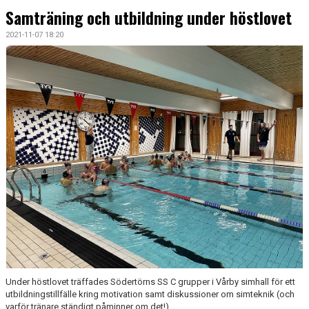
Samträning och utbildning under höstlovet
2021-11-07 18:20
Under höstlovet träffades Södertörns SS C grupper i Vårby simhall för ett
utbildningstillfälle kring motivation samt diskussioner om simteknik (och
varför tränare ständigt påminner om det!)