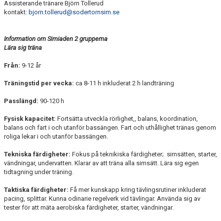
Assisterande tränare Björn Tollerud
kontakt:
bjorn.tollerud@sodertornsim.se
Information om Simiaden 2 grupperna
Lära sig träna
Från:
9-12 år
Träningstid per vecka:
ca 8-11 h inkluderat 2 h landträning
Passlängd:
90-120 h
Fysisk kapacitet:
Fortsätta utveckla rörlighet,, balans, koordination,
balans och fart i och utanför bassängen. Fart och uthållighet tränas genom
roliga lekar i och utanför bassängen.
Tekniska färdigheter:
Fokus på teknikiska färdigheter; simsätten, starter,
vändningar, undervatten. Klarar av att träna alla simsätt. Lära sig egen
tidtagning under träning.
Taktiska färdigheter:
Få mer kunskapp kring tävlingsrutiner inkluderat
pacing, splittar. Kunna odinarie regelverk vid tävlingar. Använda sig av
tester för att mäta aerobiska färdigheter, starter, vändningar.