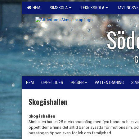
HEM
SIMSKOLA
TEKNIKSKOLA
TÄVLINGSV
Söd
G
HEM
ÖPPETTIDER
PRISER
VATTENTRÄNING
SIM
Skogåshallen
Skogåshallen
Simhallen har en 25-metersbassäng med fyra banor och en vat
öppettiderna finns det alltid banor avsatta för motionssim, o
bassängen öppen även för lek och familjebad.