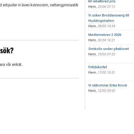
till rabatterad pris
 erbjuder vi även kvinnosim, vattengymnastik
Hem
,
23/06 07:12
Vi söker Breddansvarig till
Huddingehallen
Hem
,
08/05 14:34
Medlemsbrev 2 2026
Hem
,
02/04 16:21
esök?
Simkollo under påsklovet
Hem
,
25/03 07:22
ara vår enkät.
Fritidskortet
Hem
,
17/02 10:21
Vi välkomnar Erika Krook
Hem
,
12/02 09:02