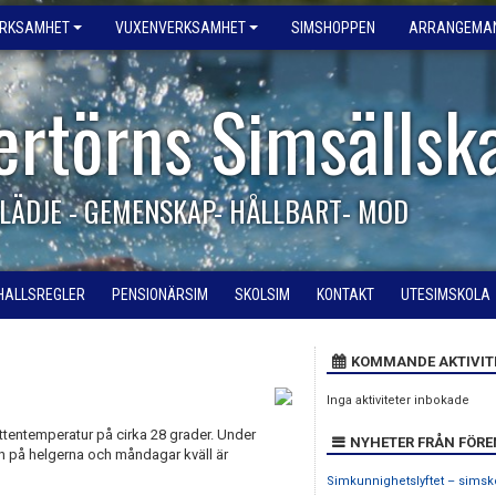
ERKSAMHET
VUXENVERKSAMHET
SIMSHOPPEN
ARRANGEMA
ertörns Simsällsk
LÄDJE - GEMENSKAP- HÅLLBART- MOD
HALLSREGLER
PENSIONÄRSIM
SKOLSIM
KONTAKT
UTESIMSKOLA
KOMMANDE AKTIVIT
Inga aktiviteter inbokade
tentemperatur på cirka 28 grader. Under
NYHETER FRÅN FÖR
ch på helgerna och måndagar kväll är
Simkunnighetslyftet – simsk