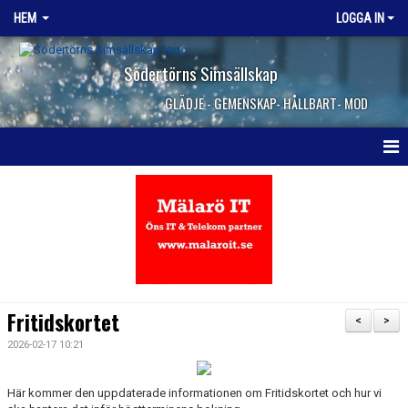
HEM
LOGGA IN
Södertörns Simsällskap
GLÄDJE - GEMENSKAP- HÅLLBART- MOD
HEM
NYHETER
OM KLUBBEN
VANLIGA FRÅGOR
Fritidskortet
<
>
KONTAKTA OSS
2026-02-17 10:21
JOBBA HOS OSS
Här kommer den uppdaterade informationen om Fritidskortet och hur vi