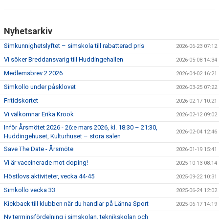
Nyhetsarkiv
Simkunnighetslyftet – simskola till rabatterad pris
2026-06-23 07:12
Vi söker Breddansvarig till Huddingehallen
2026-05-08 14:34
Medlemsbrev 2 2026
2026-04-02 16:21
Simkollo under påsklovet
2026-03-25 07:22
Fritidskortet
2026-02-17 10:21
Vi välkomnar Erika Krook
2026-02-12 09:02
Inför Årsmötet 2026 - 26:e mars 2026, kl. 18:30 – 21:30,
2026-02-04 12:46
Huddingehuset, Kulturhuset – stora salen
Save The Date - Årsmöte
2026-01-19 15:41
Vi är vaccinerade mot doping!
2025-10-13 08:14
Höstlovs aktiviteter, vecka 44-45
2025-09-22 10:31
Simkollo vecka 33
2025-06-24 12:02
Kickback till klubben när du handlar på Länna Sport
2025-06-17 14:19
Ny terminsfördelning i simskolan, teknikskolan och