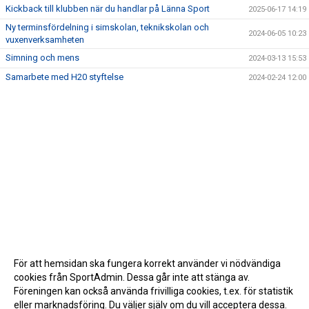
Kickback till klubben när du handlar på Länna Sport
2025-06-17 14:19
Ny terminsfördelning i simskolan, teknikskolan och
2024-06-05 10:23
vuxenverksamheten
Simning och mens
2024-03-13 15:53
Samarbete med H20 styftelse
2024-02-24 12:00
För att hemsidan ska fungera korrekt använder vi nödvändiga
cookies från SportAdmin. Dessa går inte att stänga av.
Föreningen kan också använda frivilliga cookies, t.ex. för statistik
eller marknadsföring. Du väljer själv om du vill acceptera dessa.