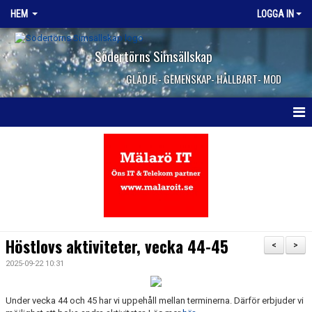
HEM
LOGGA IN
Södertörns Simsällskap
GLÄDJE - GEMENSKAP- HÅLLBART- MOD
HEM
NYHETER
OM KLUBBEN
VANLIGA FRÅGOR
Höstlovs aktiviteter, vecka 44-45
<
>
KONTAKTA OSS
2025-09-22 10:31
JOBBA HOS OSS
Under vecka 44 och 45 har vi uppehåll mellan terminerna. Därför erbjuder vi