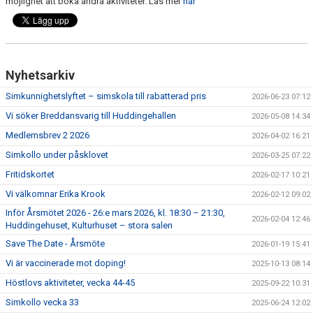
möjlighet att boka andra aktiviteter. Läs mer
här
KALENDER
Nyhetsarkiv
Simkunnighetslyftet – simskola till rabatterad pris
2026-06-23 07:12
Vi söker Breddansvarig till Huddingehallen
2026-05-08 14:34
Medlemsbrev 2 2026
2026-04-02 16:21
Simkollo under påsklovet
2026-03-25 07:22
Fritidskortet
2026-02-17 10:21
Vi välkomnar Erika Krook
2026-02-12 09:02
Inför Årsmötet 2026 - 26:e mars 2026, kl. 18:30 – 21:30,
2026-02-04 12:46
Huddingehuset, Kulturhuset – stora salen
Save The Date - Årsmöte
2026-01-19 15:41
Vi är vaccinerade mot doping!
2025-10-13 08:14
Höstlovs aktiviteter, vecka 44-45
2025-09-22 10:31
Simkollo vecka 33
2025-06-24 12:02