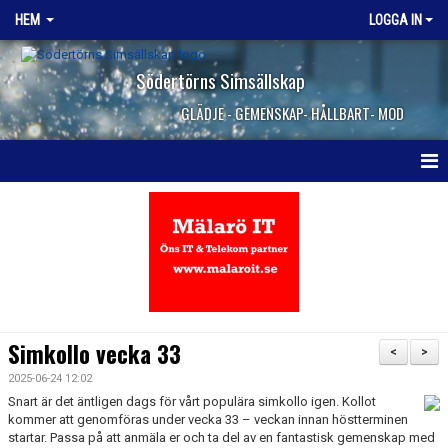
HEM
LOGGA IN
Södertörns Simsällskap
GLÄDJE - GEMENSKAP- HÅLLBART- MOD
HEM
NYHETER
OM KLUBBEN
VANLIGA FRÅGOR
Simkollo vecka 33
<
>
KONTAKTA OSS
2025-06-24 12:02
Snart
är det äntligen dags för vårt populära
simkollo
igen
. Kollot
kommer att genomföras
JOBBA HOS OSS
under vecka 33
– veckan
innan höstterminen
startar. Passa på att
anmäla er
och
ta del av en fantastisk gemenskap
med