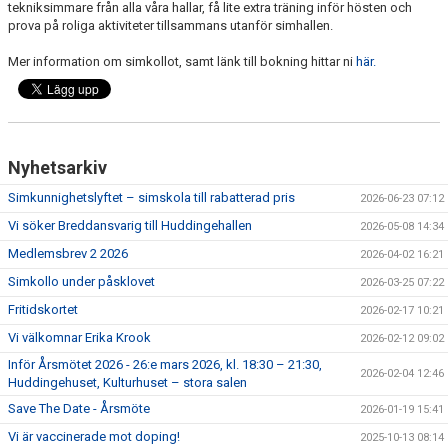
tekniksimmare från alla
våra
hallar
, få lite extra träning inför hösten och
KALENDER
prova på roliga aktiviteter tillsammans utanför simhallen.
Mer information om simkollot, samt länk till bokning hittar ni
här.
Nyhetsarkiv
Simkunnighetslyftet – simskola till rabatterad pris
2026-06-23 07:12
Vi söker Breddansvarig till Huddingehallen
2026-05-08 14:34
Medlemsbrev 2 2026
2026-04-02 16:21
Simkollo under påsklovet
2026-03-25 07:22
Fritidskortet
2026-02-17 10:21
Vi välkomnar Erika Krook
2026-02-12 09:02
Inför Årsmötet 2026 - 26:e mars 2026, kl. 18:30 – 21:30,
2026-02-04 12:46
Huddingehuset, Kulturhuset – stora salen
Save The Date - Årsmöte
2026-01-19 15:41
Vi är vaccinerade mot doping!
2025-10-13 08:14