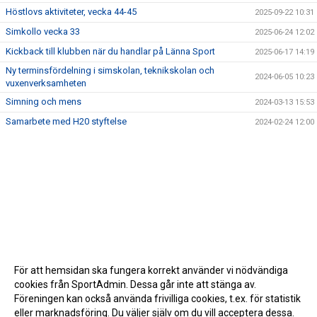
Höstlovs aktiviteter, vecka 44-45
2025-09-22 10:31
Simkollo vecka 33
2025-06-24 12:02
Kickback till klubben när du handlar på Länna Sport
2025-06-17 14:19
Ny terminsfördelning i simskolan, teknikskolan och
2024-06-05 10:23
vuxenverksamheten
Simning och mens
2024-03-13 15:53
Samarbete med H20 styftelse
2024-02-24 12:00
För att hemsidan ska fungera korrekt använder vi nödvändiga
cookies från SportAdmin. Dessa går inte att stänga av.
Föreningen kan också använda frivilliga cookies, t.ex. för statistik
eller marknadsföring. Du väljer själv om du vill acceptera dessa.