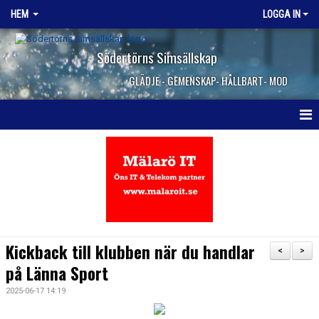
HEM
LOGGA IN
Södertörns Simsällskap
GLÄDJE - GEMENSKAP- HÅLLBART- MOD
HEM
NYHETER
OM KLUBBEN
VANLIGA FRÅGOR
Kickback till klubben när du handlar
<
>
på Länna Sport
KONTAKTA OSS
2025-06-17 14:19
JOBBA HOS OSS