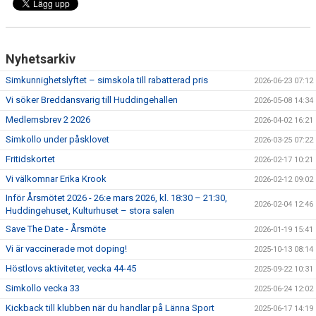
Nyhetsarkiv
Simkunnighetslyftet – simskola till rabatterad pris
2026-06-23 07:12
Vi söker Breddansvarig till Huddingehallen
2026-05-08 14:34
Medlemsbrev 2 2026
2026-04-02 16:21
Simkollo under påsklovet
2026-03-25 07:22
Fritidskortet
2026-02-17 10:21
Vi välkomnar Erika Krook
2026-02-12 09:02
Inför Årsmötet 2026 - 26:e mars 2026, kl. 18:30 – 21:30,
2026-02-04 12:46
Huddingehuset, Kulturhuset – stora salen
Save The Date - Årsmöte
2026-01-19 15:41
Vi är vaccinerade mot doping!
2025-10-13 08:14
Höstlovs aktiviteter, vecka 44-45
2025-09-22 10:31
Simkollo vecka 33
2025-06-24 12:02
Kickback till klubben när du handlar på Länna Sport
2025-06-17 14:19