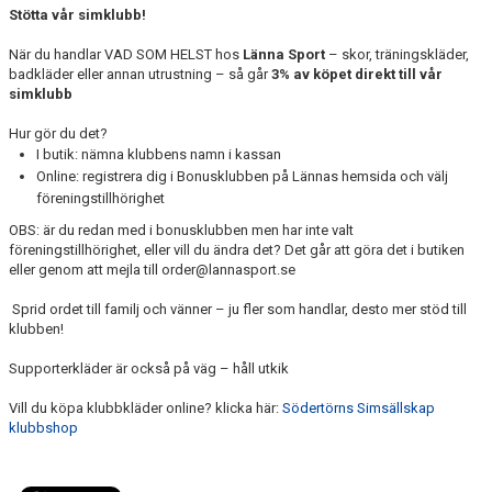
Stötta vår simklubb!
KALENDER
När du handlar VAD SOM HELST hos
Länna Sport
– skor, träningskläder,
badkläder eller annan utrustning – så går
3% av köpet direkt till vår
simklubb
Hur gör du det?
I butik: nämna klubbens namn i kassan
Online: registrera dig i Bonusklubben på Lännas hemsida och välj
föreningstillhörighet
OBS: är du redan med i bonusklubben men har inte valt
föreningstillhörighet, eller vill du ändra det? Det går att göra det i butiken
eller genom att mejla till order@lannasport.se
Sprid ordet till familj och vänner – ju fler som handlar, desto mer stöd till
klubben!
Supporterkläder är också på väg – håll utkik
Vill du köpa klubbkläder online? klicka här:
Södertörns Simsällskap
klubbshop