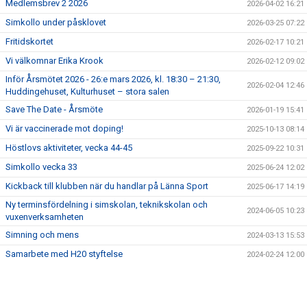
Medlemsbrev 2 2026
2026-04-02 16:21
KALENDER
Simkollo under påsklovet
2026-03-25 07:22
Fritidskortet
2026-02-17 10:21
Vi välkomnar Erika Krook
2026-02-12 09:02
Inför Årsmötet 2026 - 26:e mars 2026, kl. 18:30 – 21:30,
2026-02-04 12:46
Huddingehuset, Kulturhuset – stora salen
Save The Date - Årsmöte
2026-01-19 15:41
Vi är vaccinerade mot doping!
2025-10-13 08:14
Höstlovs aktiviteter, vecka 44-45
2025-09-22 10:31
Simkollo vecka 33
2025-06-24 12:02
Kickback till klubben när du handlar på Länna Sport
2025-06-17 14:19
Ny terminsfördelning i simskolan, teknikskolan och
2024-06-05 10:23
vuxenverksamheten
Simning och mens
2024-03-13 15:53
Samarbete med H20 styftelse
2024-02-24 12:00