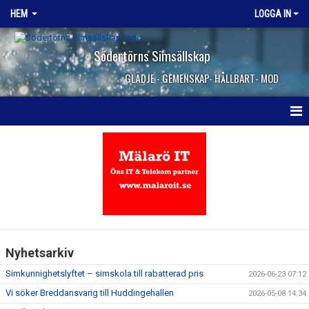
HEM
LOGGA IN
Södertörns Simsällskap
GLÄDJE - GEMENSKAP- HÅLLBART- MOD
HEM
NYHETER
OM KLUBBEN
VANLIGA FRÅGOR
Nyhetsarkiv
KONTAKTA OSS
Simkunnighetslyftet – simskola till rabatterad pris
2026-06-23 07:12
JOBBA HOS OSS
Vi söker Breddansvarig till Huddingehallen
2026-05-08 14:34