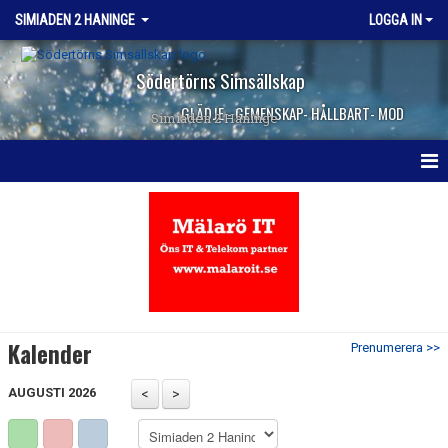
SIMIADEN 2 HANINGE
LOGGA IN
Södertörns Simsällskap
GLÄDJE - GEMENSKAP- HÅLLBART- MOD
Simiaden 2 Haninge
HEM
NYHETER
KALENDER
TRUPPEN
Kalender
Prenumerera >>
KONTAKT
AUGUSTI 2026