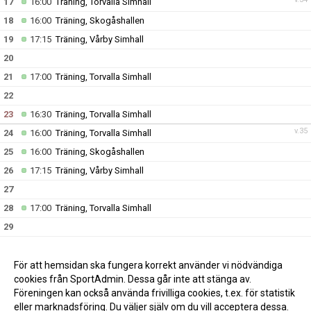
17
16:00
Träning, Torvalla Simhall
18
16:00
Träning, Skogåshallen
19
17:15
Träning, Vårby Simhall
20
21
17:00
Träning, Torvalla Simhall
22
23
16:30
Träning, Torvalla Simhall
v.35
24
16:00
Träning, Torvalla Simhall
25
16:00
Träning, Skogåshallen
26
17:15
Träning, Vårby Simhall
27
28
17:00
Träning, Torvalla Simhall
29
30
16:30
Träning, Torvalla Simhall
v.36
31
16:00
Träning, Torvalla Simhall
För att hemsidan ska fungera korrekt använder vi nödvändiga
cookies från SportAdmin. Dessa går inte att stänga av.
Föreningen kan också använda frivilliga cookies, t.ex. för statistik
eller marknadsföring. Du väljer själv om du vill acceptera dessa.