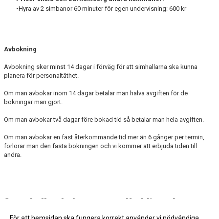
•Hyra av 2 simbanor 60 minuter för egen undervisning: 600 kr
Avbokning
Avbokning sker minst 14 dagar i förväg för att simhallarna ska kunna
planera för personaltäthet.
Om man avbokar inom 14 dagar betalar man halva avgiften för de
bokningar man gjort.
Om man avbokar två dagar före bokad tid så betalar man hela avgiften.
Om man avbokar en fast återkommande tid mer än 6 gånger per termin,
förlorar man den fasta bokningen och vi kommer att erbjuda tiden till
andra.
Sporthallen bokas genom Huddinge kommun
Klicka på länken:
Huddinge kommun - Bokning
För att hemsidan ska fungera korrekt använder vi nödvändiga