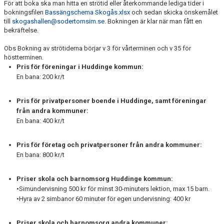
För att boka ska man hitta en strötid eller återkommande lediga tider i
SKOLSIM
bokningsfilen
Bassängschema Skogås.xlsx
och sedan skicka önskemålet
till
skogashallen@sodertornsim.se.
Bokningen är klar när man fått en
KONTAKT
bekräftelse.
Obs Bokning av strötiderna börjar v 3 för vårterminen och v 35 för
UTESIMSKOLA
höstterminen.
Pris för föreningar i Huddinge kommun:
BOKA SIMHALL OCH SPORTHALL
En bana: 200 kr/t
Pris för privatpersoner boende i Huddinge, samt föreningar
från andra kommuner:
En bana: 400 kr/t
Pris för företag och privatpersoner från andra kommuner:
En bana: 800 kr/t
Priser skola och barnomsorg Huddinge kommun:
•Simundervisning 500 kr för minst 30-minuters lektion, max 15 barn.
•Hyra av 2 simbanor 60 minuter för egen undervisning: 400 kr
Priser skola och barnomsorg andra kommuner: