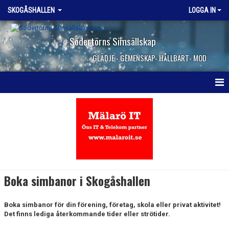
SKOGÅSHALLEN
LOGGA IN
Södertörns Simsällskap
GLÄDJE - GEMENSKAP- HÅLLBART- MOD
HEM
ÖPPETTIDER
PRISER
VATTENTRÄNING
Boka simbanor i Skogåshallen
SIMHALLSREGLER
Boka simbanor för din förening, företag, skola eller privat aktivitet!
PENSIONÄRSIM
Det finns lediga återkommande tider eller strötider.