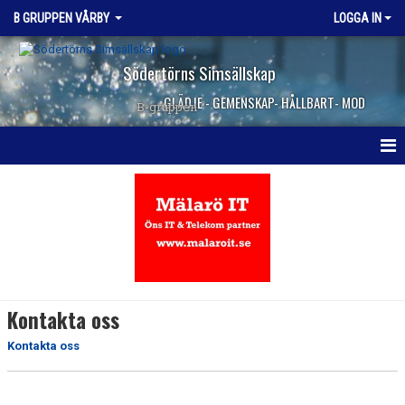
B GRUPPEN VÅRBY
LOGGA IN
Södertörns Simsällskap
GLÄDJE - GEMENSKAP- HÅLLBART- MOD
B-gruppen
HEM
NYHETER
DOKUMENT
BILDGALLERI
Kontakta oss
KONTAKT
Kontakta oss