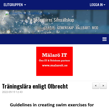
ELITGRUPPEN
LOGGA IN
Södertörns Simsällskap
GLÄDJE - GEMENSKAP- HÅLLBART- MOD
Elitgruppen
HEM
NYHETER
KALENDER
TRUPPEN
Träningslära enligt Olbrecht
<
>
DOKUMENT
2022-09-19 12:43
KONTAKT