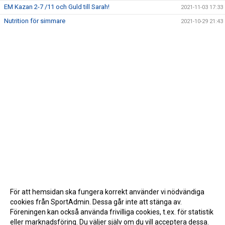
EM Kazan 2-7 /11 och Guld till Sarah!
2021-11-03 17:33
Nutrition för simmare
2021-10-29 21:43
För att hemsidan ska fungera korrekt använder vi nödvändiga
cookies från SportAdmin. Dessa går inte att stänga av.
Föreningen kan också använda frivilliga cookies, t.ex. för statistik
eller marknadsföring. Du väljer själv om du vill acceptera dessa.