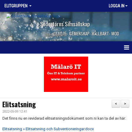
ELITGRUPPEN
LOGGA IN
Södertörns Simsällskap
GLÄDJE - GEMENSKAP- HÅLLBART- MOD
Elitgruppen
HEM
NYHETER
KALENDER
TRUPPEN
Elitsatsning
<
>
DOKUMENT
2022-05-09 12:41
Det finns nu en reviderad elitsatsningsdokument som ni kan ta del av här:
KONTAKT
Elitsatsning » Elitsatsning och Subventioneringar.docx