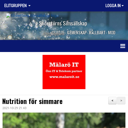
ELITGRUPPEN
LOGGA IN
Södertörns Simsällskap
GLÄDJE - GEMENSKAP- HÅLLBART- MOD
Elitgruppen
HEM
NYHETER
KALENDER
TRUPPEN
Nutrition för simmare
<
>
DOKUMENT
2021-10-29 21:43
KONTAKT