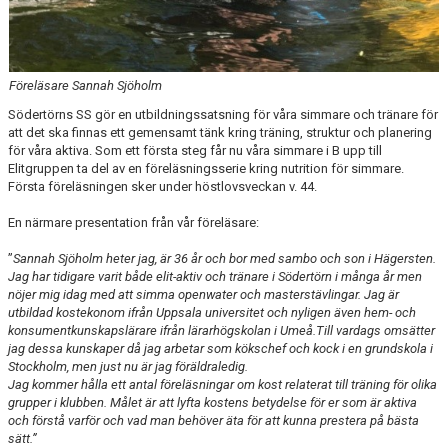
Föreläsare Sannah Sjöholm
Södertörns SS gör en utbildningssatsning för våra simmare och tränare för
att det ska finnas ett gemensamt tänk kring träning, struktur och planering
för våra aktiva. Som ett första steg får nu våra simmare i B upp till
Elitgruppen ta del av en föreläsningsserie kring nutrition för simmare.
Första föreläsningen sker under höstlovsveckan v. 44.
En närmare presentation från vår föreläsare:
”
Sannah Sjöholm heter jag, är 36 år och bor med sambo och son i Hägersten.
Jag har tidigare varit både elit-aktiv och tränare i Södertörn i många år men
nöjer mig idag med att simma openwater och masterstävlingar. Jag är
utbildad kostekonom ifrån Uppsala universitet och nyligen även hem- och
konsumentkunskapslärare ifrån lärarhögskolan i Umeå.
Till vardags omsätter
jag dessa kunskaper då jag arbetar som kökschef och kock i en grundskola i
Stockholm, men just nu är jag föräldraledig.
Jag kommer hålla ett antal föreläsningar om kost relaterat till träning för olika
grupper i klubben. Målet är att lyfta kostens betydelse för er som är aktiva
och förstå
varför
och
vad
man behöver äta för att kunna prestera på bästa
sätt.”