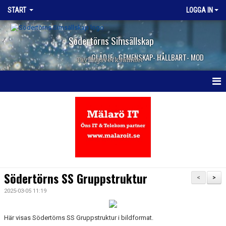
START
LOGGA IN
Södertörns Simsällskap
GLÄDJE - GEMENSKAP- HÅLLBART- MOD
Tävlingsverksamhet
HEM
NYHETER
DOKUMENT
KONTAKT
Södertörns SS Gruppstruktur
<
>
2025-03-05 11:19
Här visas Södertörns SS Gruppstruktur i bildformat.