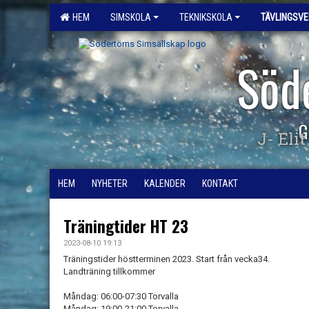
HEM
SIMSKOLA
TEKNIKSKOLA
TÄVLINGSV
Söd
G
J- Elit
HEM
NYHETER
KALENDER
KONTAKT
Träningtider HT 23
2023-08-10 19:13
Träningstider höstterminen 2023. Start från vecka34.
Landträning tillkommer
Måndag: 06:00-07:30 Torvalla
Måndag: 19:00-21:00 Torvalla