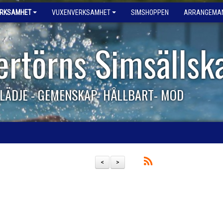
ERKSAMHET
VUXENVERKSAMHET
SIMSHOPPEN
ARRANGEMA
ertörns Simsällsk
LÄDJE - GEMENSKAP- HÅLLBART- MOD
<
>