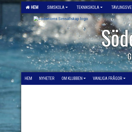
HEM
SIMSKOLA
TEKNIKSKOLA
TÄVLINGSV
Söd
G
HEM
NYHETER
OM KLUBBEN
VANLIGA FRÅGOR