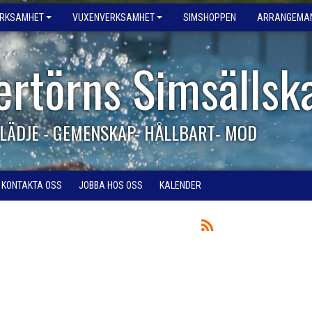
ERKSAMHET
VUXENVERKSAMHET
SIMSHOPPEN
ARRANGEMA
ertörns Simsällsk
LÄDJE - GEMENSKAP- HÅLLBART- MOD
KONTAKTA OSS
JOBBA HOS OSS
KALENDER