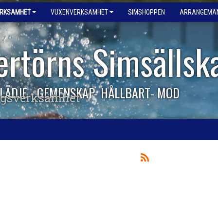
ERKSAMHET
VUXENVERKSAMHET
SIMSHOPPEN
ARRANGEMA
ertörns Simsällsk
LÄDJE - GEMENSKAP- HÅLLBART- MOD
ngsverksamhet