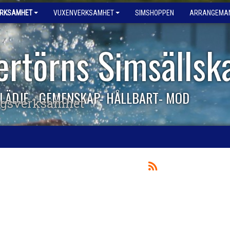
ERKSAMHET
VUXENVERKSAMHET
SIMSHOPPEN
ARRANGEMA
ertörns Simsällsk
LÄDJE - GEMENSKAP- HÅLLBART- MOD
ngsverksamhet