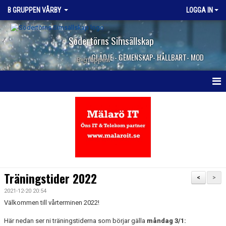
B GRUPPEN VÅRBY
LOGGA IN
Södertörns Simsällskap
GLÄDJE - GEMENSKAP- HÅLLBART- MOD
B-gruppen
HEM
NYHETER
DOKUMENT
BILDGALLERI
Träningstider 2022
<
>
KONTAKT
2021-12-20 20:54
Välkommen till vårterminen 2022!
Här nedan ser ni träningstiderna som börjar gälla
måndag 3/1: