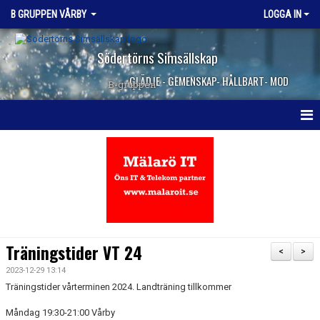
B GRUPPEN VÅRBY
LOGGA IN
Södertörns Simsällskap
GLÄDJE - GEMENSKAP- HÅLLBART- MOD
B-gruppen
HEM
NYHETER
DOKUMENT
BILDGALLERI
Träningstider VT 24
<
>
KONTAKT
2023-12-29 13:14
Träningstider vårterminen 2024. Landträning tillkommer
Måndag 19:30-21:00 Vårby