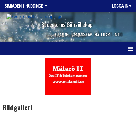
SIMIADEN 1 HUDDINGE
LOGGA IN
Södertörns Simsällskap
GLÄDJE - GEMENSKAP- HÅLLBART- MOD
Simiaden 1 Huddinge
HEM
NYHETER
KALENDER
TRUPPEN
Bildgalleri
KONTAKT