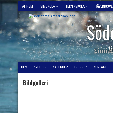
HEM
SIMSKOLA
TEKNIKSKOLA
TÄVLINGSV
Söd
G
Simia
HEM
NYHETER
KALENDER
TRUPPEN
KONTAKT
Bildgalleri