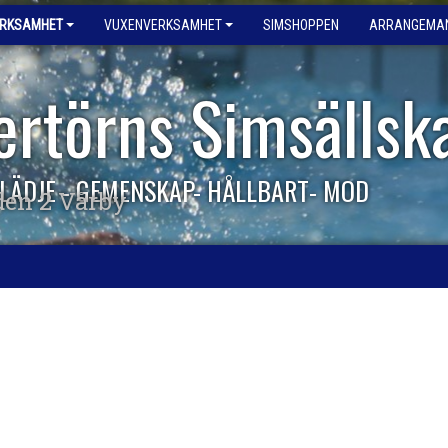
ERKSAMHET
VUXENVERKSAMHET
SIMSHOPPEN
ARRANGEMA
ertörns Simsällsk
LÄDJE - GEMENSKAP- HÅLLBART- MOD
den 2 Vårby