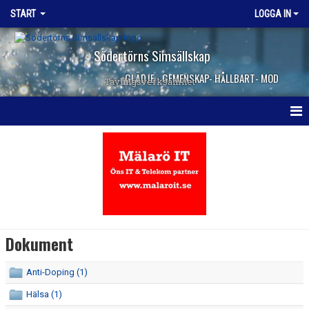
START
LOGGA IN
Södertörns Simsällskap
GLÄDJE - GEMENSKAP- HÅLLBART- MOD
Tävlingsverksamhet
HEM
NYHETER
DOKUMENT
KONTAKT
Dokument
Anti-Doping (1)
Hälsa (1)