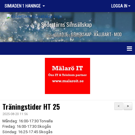
SIMIADEN 1 HANINGE
LOGGA IN
Södertörns Simsällskap
GLÄDJE - GEMENSKAP- HÅLLBART- MOD
Simiaden 1 Haninge
HEM
NYHETER
KALENDER
TRUPPEN
Träningstider HT 25
<
>
KONTAKT
2025-08-20 11:56
Måndag: 16:00-17:30 Torvalla
Fredag: 16:00-17:30 Skogås
Söndag: 16:25-17:45 Skogås