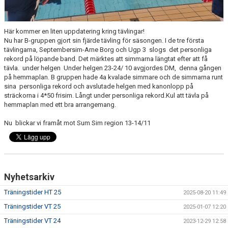
Här kommer en liten uppdatering kring tävlingar!
Nu har B-gruppen gjort sin fjärde tävling för säsongen. I de tre första
tävlingarna, Septembersim-Arne Borg och Ugp 3 slogs det personliga
rekord på löpande band. Det märktes att simmarna längtat efter att få
tävla. under helgen Under helgen 23-24/ 10 avgjordes DM, denna gången
på hemmaplan. B gruppen hade 4a kvalade simmare och de simmarna runt
sina personliga rekord och avslutade helgen med kanonlopp på
sträckorna i 4*50 frisim. Långt under personliga rekord.Kul att tävla på
hemmaplan med ett bra arrangemang.
Nu blickar vi framåt mot Sum Sim region 13-14/11
Nyhetsarkiv
Träningstider HT 25
2025-08-20 11:49
Träningstider VT 25
2025-01-07 12:20
Träningstider VT 24
2023-12-29 12:58