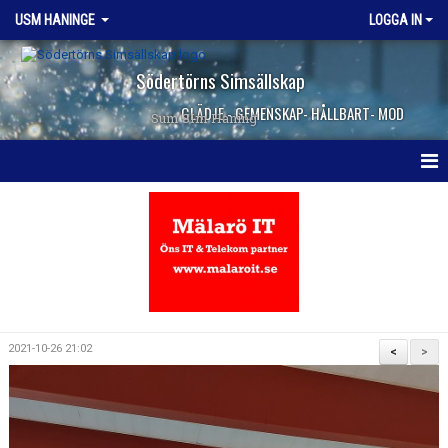
USM HANINGE
LOGGA IN
Södertörns Simsällskap
GLÄDJE - GEMENSKAP- HÅLLBART- MOD
Sum SIm Haning
HEM
NYHETER
KALENDER
TRUPPEN
2021-10-26 21:02
<
>
KONTAKT