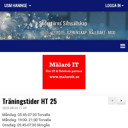
USM HANINGE
LOGGA IN
Södertörns Simsällskap
GLÄDJE - GEMENSKAP- HÅLLBART- MOD
Sum SIm Haning
HEM
NYHETER
KALENDER
TRUPPEN
Träningstider HT 25
<
>
KONTAKT
2025-08-20 11:49
Måndag: 05:45-07:30 Torvalla
Måndag: 19:00- 21:00 Torvalla
Onsdag: 05:45-07:30 Skogås