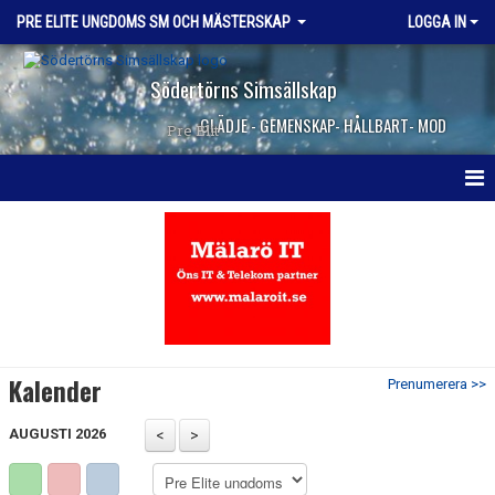
PRE ELITE UNGDOMS SM OCH MÄSTERSKAP
LOGGA IN
Södertörns Simsällskap
GLÄDJE - GEMENSKAP- HÅLLBART- MOD
Pre Elit
HEM
NYHETER
KALENDER
KONTAKT
Kalender
Prenumerera >>
AUGUSTI 2026