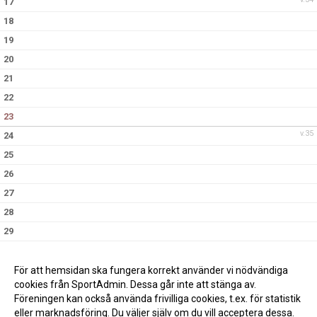
17
18
19
20
21
22
23
v.35
24
25
26
27
28
29
30
v.36
31
För att hemsidan ska fungera korrekt använder vi nödvändiga
cookies från SportAdmin. Dessa går inte att stänga av.
Föreningen kan också använda frivilliga cookies, t.ex. för statistik
eller marknadsföring. Du väljer själv om du vill acceptera dessa.