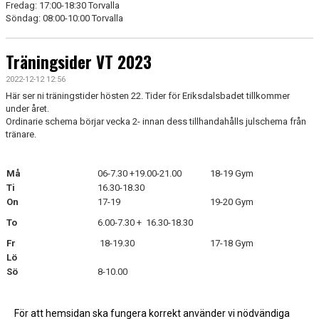
Fredag: 17:00-18:30 Torvalla
Söndag: 08:00-10:00 Torvalla
Träningsider VT 2023
2022-12-12 12:56
Här ser ni träningstider hösten 22. Tider för Eriksdalsbadet tillkommer
under året.
Ordinarie schema börjar vecka 2- innan dess tillhandahålls julschema från
tränare.
Må
06-7.30 +19.00-21.00
18-19 Gym
Ti
16.30-18.30
On
17-19
19-20 Gym
To
6.00-7.30 + 16.30-18.30
Fr
18-19.30
17-18 Gym
Lö
Sö
8-10.00
För att hemsidan ska fungera korrekt använder vi nödvändiga