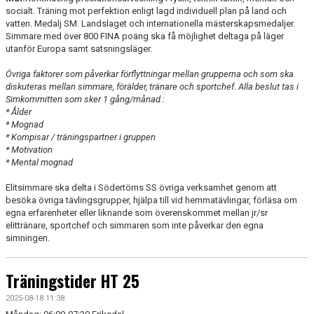
socialt. Träning mot perfektion enligt lagd individuell plan på land och
vatten. Medalj SM. Landslaget och internationella mästerskapsmedaljer.
Simmare med över 800 FINA poäng ska få möjlighet deltaga på läger
utanför Europa samt satsningsläger.
Övriga faktorer som påverkar förflyttningar mellan grupperna och som ska
diskuteras mellan simmare, förälder, tränare och sportchef. Alla beslut tas i
Simkommitten som sker 1 gång/månad.:
* Ålder
* Mognad
* Kompisar / träningspartner i gruppen
* Motivation
* Mental mognad
Elitsimmare ska delta i Södertörns SS övriga verksamhet genom att
besöka övriga tävlingsgrupper, hjälpa till vid hemmatävlingar, förläsa om
egna erfarenheter eller liknande som överenskommet mellan jr/sr
elittränare, sportchef och simmaren som inte påverkar den egna
simningen.
Träningstider HT 25
2025-08-18 11:38