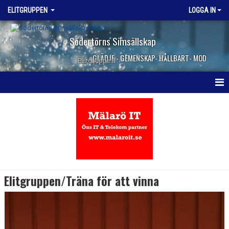
ELITGRUPPEN
LOGGA IN
Södertörns Simsällskap
GLÄDJE - GEMENSKAP- HÅLLBART- MOD
Elitgruppen
HEM
NYHETER
KALENDER
TRUPPEN
Elitgruppen/Träna för att vinna
DOKUMENT
KONTAKT