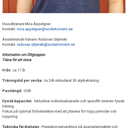
Huvudtränare Moa Äppelgran
Kontakt:
moa.appelgran@sodertornsim.se
Assisterande tränare: Radovan Siljevski
Kontakt:
radovan.siljevski@sodertornsim.se
Information om Elitgruppen
Träna för att vinna
Från:
ca 17 år
Träningstid per vecka:
ca 24h inkluderat 3h styrketräning
Passlängd:
120h
Fysisk kapacitet:
Inkluderar individualiserade och specifik intensiv fysisk
träning.
Fokus på optimal förberedelse med att planera för topp perioder och
toppning.
Tekniska färdigheter:
Prestationsutveckling på specialsimsättet och