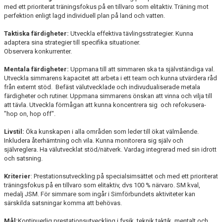
med ett prioriterat träningsfokus på en tillvaro som elitaktiv. Träning mot
perfektion enligt lagd individuell plan på land och vatten.
Taktiska färdigheter:
Utveckla effektiva tävlingsstrategier. Kunna
adaptera sina strategier till specifika situationer.
Observera konkurrenter.
Mentala färdigheter:
Uppmana till att simmaren ska ta självständiga val.
Utveckla simmarens kapacitet att arbeta i ett team och kunna utvärdera råd
från externt stöd. Befäst välutvecklade och indivudualiserade metala
färdigheter och rutiner. Uppmana simmarens önskan att vinna och vilja till
att tävla. Utveckla förmågan att kunna koncentrera sig och refokusera-
"hop on, hop off".
Livstil:
Öka kunskapen i alla områden som leder till ökat välmående.
Inkludera återhämtning och vila. Kunna monitorera sig själv och
självreglera. Ha välutvecklat stöd/nätverk. Vardag integrerad med sin idrott
och satsning.
Kriterier
: Prestationsutveckling på specialsimsättet och med ett prioriterat
träningsfokus på en tillvaro som elitaktiv, dvs 100 % närvaro. SM kval,
medalj JSM. För simmare som ingår i Simförbundets aktiviteter kan
särskilda satsningar komma att behövas.
Mål:
Kontinuerlig prestationsutveckling i fysik, teknik taktik, mentalt och