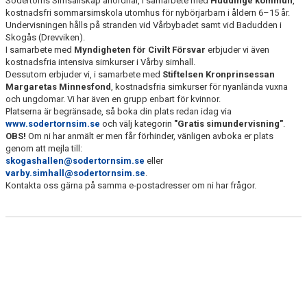
Södertörns Simsällskap anordnar, i samarbete med
Huddinge kommun
,
kostnadsfri sommarsimskola utomhus för nybörjarbarn i åldern 6–15 år.
Undervisningen hålls på stranden vid Vårbybadet samt vid Badudden i
Skogås (Drevviken).
I samarbete med
Myndigheten för Civilt Försvar
erbjuder vi även
kostnadsfria intensiva simkurser i Vårby simhall.
Dessutom erbjuder vi, i samarbete med
Stiftelsen Kronprinsessan
Margaretas Minnesfond
, kostnadsfria simkurser för nyanlända vuxna
och ungdomar. Vi har även en grupp enbart för kvinnor.
Platserna är begränsade, så boka din plats redan idag via
www.sodertornsim.se
och välj kategorin
"Gratis simundervisning"
.
OBS!
Om ni har anmält er men får förhinder, vänligen avboka er plats
genom att mejla till:
skogashallen@sodertornsim.se
eller
varby.simhall@sodertornsim.se
.
Kontakta oss gärna på samma e-postadresser om ni har frågor.