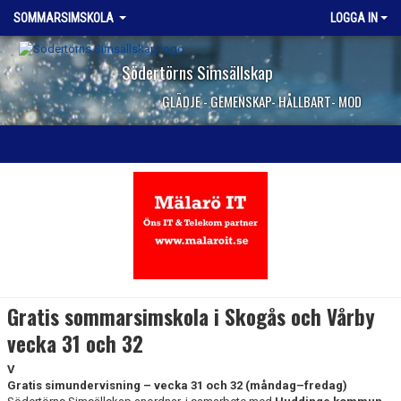
SOMMARSIMSKOLA
LOGGA IN
Södertörns Simsällskap
GLÄDJE - GEMENSKAP- HÅLLBART- MOD
Gratis sommarsimskola i Skogås och Vårby
vecka 31 och 32
V
Gratis simundervisning – vecka 31 och 32 (måndag–fredag)