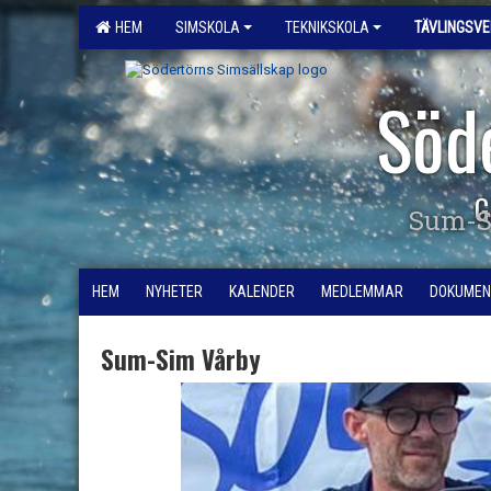
HEM
SIMSKOLA
TEKNIKSKOLA
TÄVLINGSV
Söd
G
Sum-S
HEM
NYHETER
KALENDER
MEDLEMMAR
DOKUMEN
Sum-Sim Vårby