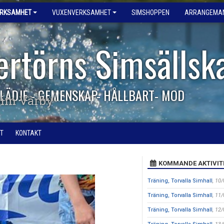
ERKSAMHET
VUXENVERKSAMHET
SIMSHOPPEN
ARRANGEMA
ertörns Simsällsk
LÄDJE - GEMENSKAP- HÅLLBART- MOD
im Vårby
T
KONTAKT
KOMMANDE AKTIVIT
Träning, Torvalla Simhall
, 10
Träning, Torvalla Simhall
, 11
Träning, Torvalla Simhall
, 12