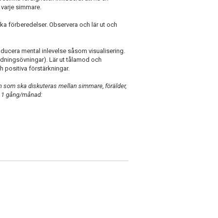
s varje simmare.
fika förberedelser. Observera och lär ut och
oducera mental inlevelse såsom visualisering.
ndningsövningar). Lär ut tålamod och
h positiva förstärkningar.
ch som ska diskuteras mellan simmare, förälder,
er 1 gång/månad: