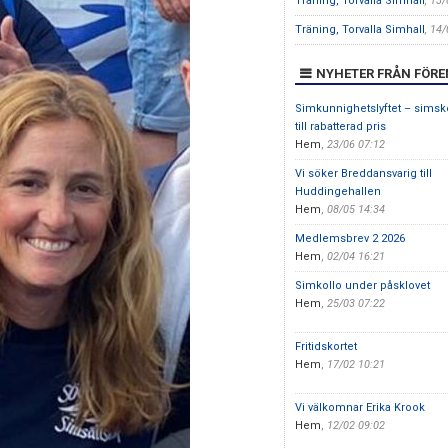
Träning, Torvalla Simhall
, 13
Träning, Torvalla Simhall
, 14
NYHETER FRÅN FÖR
Simkunnighetslyftet – simsk
till rabatterad pris
Hem
,
23/06 07:12
Vi söker Breddansvarig till
Huddingehallen
Hem
,
08/05 14:34
Medlemsbrev 2 2026
Hem
,
02/04 16:21
Simkollo under påsklovet
Hem
,
25/03 07:22
Fritidskortet
Hem
,
17/02 10:21
Vi välkomnar Erika Krook
Hem
,
12/02 09:02