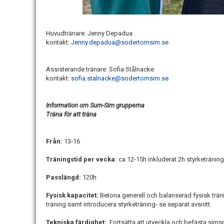
Huvudtränare: Jenny Depadua
kontakt:
Jenny.depadua@sodertornsim.se
Assisterande tränare: Sofia Stålnacke
kontakt:
sofia.stalnacke@sodertornsim.se
Information om Sum-Sim grupperna
Träna för att träna
Från:
13-16
Träningstid per vecka:
ca 12-15h inkluderat 2h styrketränin
Passlängd:
120h
Fysisk kapacitet:
Betona generell och balanserad fysisk trän
träning samt introducera styrketräning- se separat avsnitt.
Tekniska färdighet:
Fortsätta att utveckla och befästa simspe