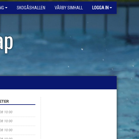
NG
SKOGÅSHALLEN
VÅRBY SIMHALL
LOGGA IN
ap
ETER
/08 10:00
/08 10:00
/08 10:00