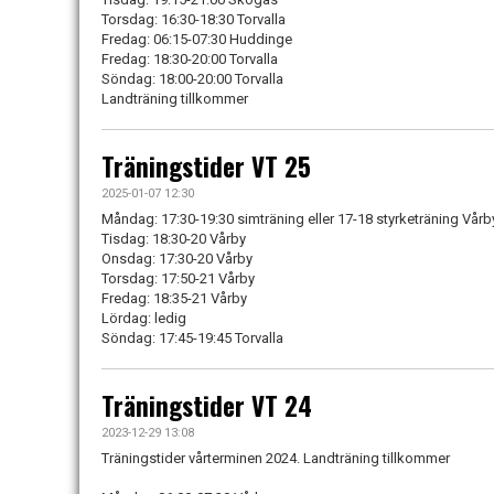
Torsdag: 16:30-18:30 Torvalla
Fredag: 06:15-07:30 Huddinge
Fredag: 18:30-20:00 Torvalla
Söndag: 18:00-20:00 Torvalla
Landträning tillkommer
Träningstider VT 25
2025-01-07 12:30
Måndag: 17:30-19:30 simträning eller 17-18 styrketräning Vårb
Tisdag: 18:30-20 Vårby
Onsdag: 17:30-20 Vårby
Torsdag: 17:50-21 Vårby
Fredag: 18:35-21 Vårby
Lördag: ledig
Söndag: 17:45-19:45 Torvalla
Träningstider VT 24
2023-12-29 13:08
Träningstider vårterminen 2024. Landträning tillkommer