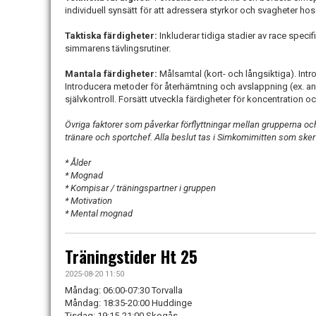
individuell synsätt för att adressera styrkor och svagheter ho
Taktiska färdigheter:
Inkluderar tidiga stadier av race speci
simmarens tävlingsrutiner.
Mantala färdigheter:
Målsamtal (kort- och långsiktiga). Intr
Introducera metoder för återhämtning och avslappning (ex. a
självkontroll. Forsätt utveckla färdigheter för koncentration oc
Övriga faktorer som påverkar förflyttningar mellan grupperna o
tränare och sportchef. Alla beslut tas i Simkomimitten som sk
* Ålder
* Mognad
* Kompisar / träningspartner i gruppen
* Motivation
* Mental mognad
Träningstider Ht 25
2025-08-20 11:50
Måndag: 06:00-07:30 Torvalla
Måndag: 18:35-20:00 Huddinge
Tisdag: 19:15-21:00 Skogås