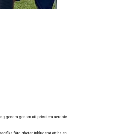
g
ing genom genom att prioritera aerobic
cifika färdigheter. Inkluderat att ha en