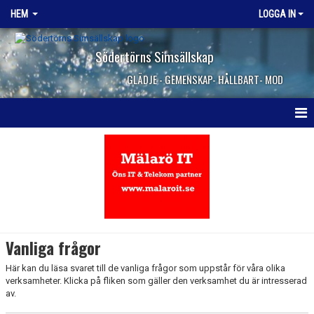
HEM
LOGGA IN
Södertörns Simsällskap
GLÄDJE - GEMENSKAP- HÅLLBART- MOD
HEM
NYHETER
OM KLUBBEN
VANLIGA FRÅGOR
Vanliga frågor
SIMSKOLAN
Här kan du läsa svaret till de vanliga frågor som uppstår för våra olika
verksamheter. Klicka på fliken som gäller den verksamhet du är intresserad
av.
TEKNIKSKOLAN