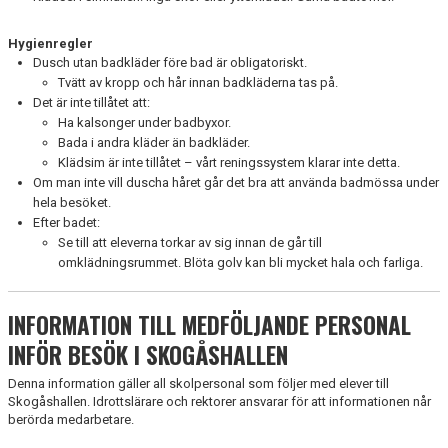
Hygienregler
Dusch utan badkläder före bad är obligatoriskt.
Tvätt av kropp och hår innan badkläderna tas på.
Det är inte tillåtet att:
Ha kalsonger under badbyxor.
Bada i andra kläder än badkläder.
Klädsim är inte tillåtet – vårt reningssystem klarar inte detta.
Om man inte vill duscha håret går det bra att använda badmössa under
hela besöket.
Efter badet:
Se till att eleverna torkar av sig innan de går till
omklädningsrummet. Blöta golv kan bli mycket hala och farliga.
INFORMATION TILL MEDFÖLJANDE PERSONAL
INFÖR BESÖK I SKOGÅSHALLEN
Denna information gäller all skolpersonal som följer med elever till
Skogåshallen. Idrottslärare och rektorer ansvarar för att informationen når
berörda medarbetare.