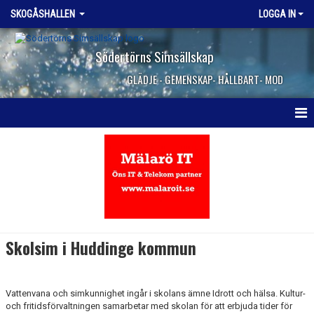
SKOGÅSHALLEN
LOGGA IN
Södertörns Simsällskap
GLÄDJE - GEMENSKAP- HÅLLBART- MOD
HEM
ÖPPETTIDER
PRISER
VATTENTRÄNING
Skolsim i Huddinge kommun
SIMHALLSREGLER
PENSIONÄRSIM
Vattenvana och simkunnighet ingår i skolans ämne Idrott och hälsa. Kultur-
och fritidsförvaltningen samarbetar med skolan för att erbjuda tider för