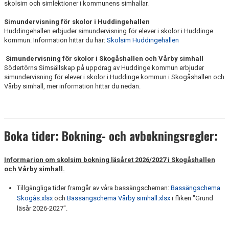
skolsim och simlektioner i kommunens simhallar.
SKOLSIM
Simundervisning för skolor i Huddingehallen
KONTAKT
Huddingehallen erbjuder simundervisning för elever i skolor i Huddinge
kommun. Information hittar du här:
Skolsim Huddingehallen
UTESIMSKOLA
Simundervisning för skolor i Skogåshallen och Vårby simhall
Södertörns Simsällskap på uppdrag av Huddinge kommun erbjuder
BOKA SIMHALL OCH SPORTHALL
simundervisning för elever i skolor i Huddinge kommun i Skogåshallen och
Vårby simhall, mer information hittar du nedan.
Boka tider: Bokning- och avbokningsregler:
Informarion om skolsim bokning läsåret 2026/2027 i Skogåshallen
och Vårby simhall.
Tillgängliga tider framgår av våra bassängscheman:
Bassängschema
Skogås.xlsx
och
Bassängschema Vårby simhall.xlsx
i fliken "Grund
läsår 2026-2027".