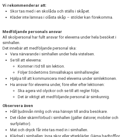
Vi rekommenderar att:
Skor tas med i en skolåda och ställs i skåpet.
Kläder inte lämnas i olåsta skåp – stölder kan förekomma.
Medföljande personals ansvar
All skolpersonal har fullt ansvar för eleverna under hela besöket i
simhallen.
Det innebär att medföljande personal ska:
Vara närvarande i simhallen under hela vistelsen.
Se till att eleverna:
Kommer i tid till sin lektion.
Följer Södertörns Simsällskaps simhallsregler.
Hjälpa till att kommunicera med eleverna under simlektionen.
Ha ansvar för eleverna under, före eller efter lektionen:
Ska agera vid olyckor och se till att regler följs.
Det är viktigt att medföljande personal är simkunnig.
Observera även
Håll ljudnivån rimlig och visa hänsyn till andra besökare.
Det råder skärmförbud i simhallen (gäller datorer, mobiler och
surfplattor).
Mat och dryck får inte tas med in i simhallen.
Klädsel i simhallen: Inga skor eller ytterkläder. Gärna badtofflor.