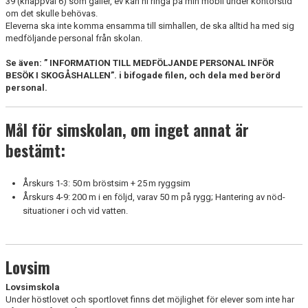
39 (knappval 6) som gäller, ev kan ni ringa på min mobil under kontorstid
om det skulle behövas.
Eleverna ska inte komma ensamma till simhallen, de ska alltid ha med sig
medföljande personal från skolan.
Se även: ” INFORMATION TILL MEDFÖLJANDE PERSONAL INFÖR
BESÖK I SKOGÅSHALLEN”. i bifogade filen, och dela med berörd
personal.
Mål för simskolan, om inget annat är
bestämt:
Årskurs 1-3: 50 m bröstsim + 25 m ryggsim
Årskurs 4-9: 200 m i en följd, varav 50 m på rygg; Hantering av nöd­
situa­tioner i och vid vatten.
Lovsim
Lovsimskola
Under höstlovet och sportlovet finns det möjlighet för elever som inte har