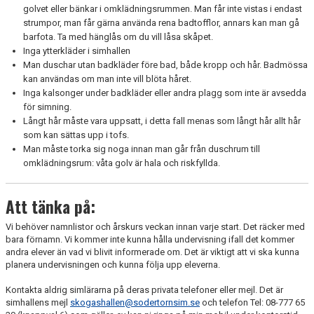
golvet eller bänkar i omklädningsrummen. Man får inte vistas i endast
strumpor, man får gärna använda rena badtofflor, annars kan man gå
barfota. Ta med hänglås om du vill låsa skåpet.
Inga ytterkläder i simhallen
Man duschar utan badkläder före bad, både kropp och hår. Badmössa
kan användas om man inte vill blöta håret.
Inga kalsonger under badkläder eller andra plagg som inte är avsedda
för simning.
Långt hår måste vara uppsatt, i detta fall menas som långt hår allt hår
som kan sättas upp i tofs.
Man måste torka sig noga innan man går från duschrum till
omklädningsrum: våta golv är hala och riskfyllda.
Att tänka på:
Vi behöver namnlistor och årskurs veckan innan varje start. Det räcker med
bara förnamn. Vi kommer inte kunna hålla undervisning ifall det kommer
andra elever än vad vi blivit informerade om. Det är viktigt att vi ska kunna
planera undervisningen och kunna följa upp eleverna.
Kontakta aldrig simlärarna på deras privata telefoner eller mejl. Det är
simhallens mejl
skogashallen@sodertornsim.se
och telefon Tel: 08-777 65