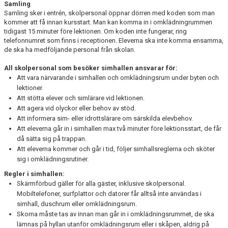
Samling
Samling sker i entrén, skolpersonal öppnar dörren med koden som man
kommer att få innan kursstart. Man kan komma in i omklädningrummen
tidigast 15 minuter före lektionen. Om koden inte fungerar, ring
telefonnumret som finns i receptionen. Eleverna ska inte komma ensamma,
de ska ha medföljande personal från skolan.
All skolpersonal som besöker simhallen ansvarar för:
Att vara närvarande i simhallen och omklädningsrum under byten och
lektioner.
Att stötta elever och simlärare vid lektionen.
Att agera vid olyckor eller behov av stöd.
Att informera sim- eller idrottslärare om särskilda elevbehov.
Att eleverna går in i simhallen max två minuter före lektionsstart, de får
då sätta sig på trappan.
Att eleverna kommer och går i tid, följer simhallsreglerna och sköter
sig i omklädningsrutiner.
Regler i simhallen:
Skärmförbud gäller för alla gäster, inklusive skolpersonal.
Mobiltelefoner, surfplattor och datorer får alltså inte användas i
simhall, duschrum eller omklädningsrum.
Skorna måste tas av innan man går in i omklädningsrummet, de ska
lämnas på hyllan utanför omklädningsrum eller i skåpen, aldrig på