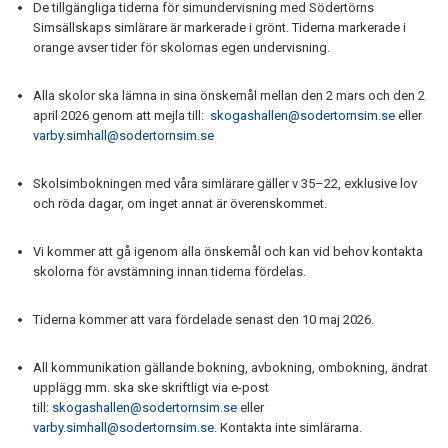
De tillgängliga tiderna för simundervisning med Södertörns
Simsällskaps simlärare är markerade i grönt. Tiderna markerade i
orange avser tider för skolornas egen undervisning.
Alla skolor ska lämna in sina önskemål mellan den 2 mars och den 2
april 2026 genom att mejla till:
skogashallen@sodertornsim.se
eller
varby.simhall@sodertornsim.se
Skolsimbokningen med våra simlärare gäller v 35–22, exklusive lov
och röda dagar, om inget annat är överenskommet.
Vi kommer att gå igenom alla önskemål och kan vid behov kontakta
skolorna för avstämning innan tiderna fördelas.
Tiderna kommer att vara fördelade senast den 10 maj 2026.
All kommunikation gällande bokning, avbokning, ombokning, ändrat
upplägg mm. ska ske skriftligt via e-post
till:
skogashallen@sodertornsim.se
eller
varby.simhall@sodertornsim.se
. Kontakta inte simlärarna.