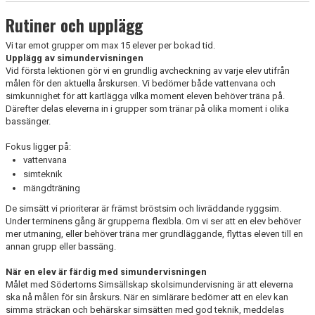
Rutiner och upplägg
Vi tar emot grupper om max 15 elever per bokad tid.
Upplägg av simundervisningen
Vid första lektionen gör vi en grundlig avcheckning av varje elev utifrån
målen för den aktuella årskursen. Vi bedömer både vattenvana och
simkunnighet för att kartlägga vilka moment eleven behöver träna på.
Därefter delas eleverna in i grupper som tränar på olika moment i olika
bassänger.
Fokus ligger på:
vattenvana
simteknik
mängdträning
De simsätt vi prioriterar är främst bröstsim och livräddande ryggsim.
Under terminens gång är grupperna flexibla. Om vi ser att en elev behöver
mer utmaning, eller behöver träna mer grundläggande, flyttas eleven till en
annan grupp eller bassäng.
När en elev är färdig med simundervisningen
Målet med Södertorns Simsällskap skolsimundervisning är att eleverna
ska nå målen för sin årskurs. När en simlärare bedömer att en elev kan
simma sträckan och behärskar simsätten med god teknik, meddelas