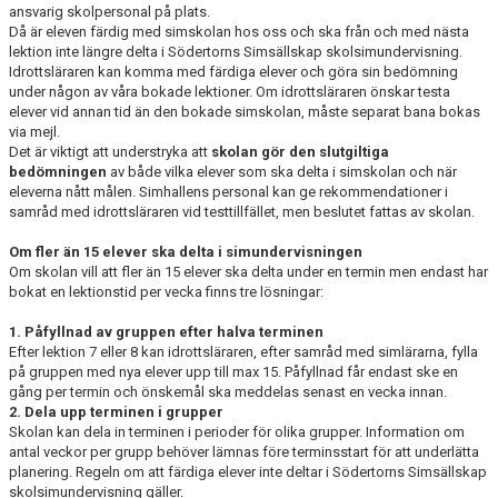
ansvarig skolpersonal på plats.
Då är eleven färdig med simskolan hos oss och ska från och med nästa
lektion inte längre delta i Södertorns Simsällskap skolsimundervisning.
Idrottsläraren kan komma med färdiga elever och göra sin bedömning
under någon av våra bokade lektioner. Om idrottsläraren önskar testa
elever vid annan tid än den bokade simskolan, måste separat bana bokas
via mejl.
Det är viktigt att understryka att
skolan gör den slutgiltiga
bedömningen
av både vilka elever som ska delta i simskolan och när
eleverna nått målen. Simhallens personal kan ge rekommendationer i
samråd med idrottsläraren vid testtillfället, men beslutet fattas av skolan.
Om fler än 15 elever ska delta i simundervisningen
Om skolan vill att fler än 15 elever ska delta under en termin men endast har
bokat en lektionstid per vecka finns tre lösningar:
1. Påfyllnad av gruppen efter halva terminen
Efter lektion 7 eller 8 kan idrottsläraren, efter samråd med simlärarna, fylla
på gruppen med nya elever upp till max 15. Påfyllnad får endast ske en
gång per termin och önskemål ska meddelas senast en vecka innan.
2. Dela upp terminen i grupper
Skolan kan dela in terminen i perioder för olika grupper. Information om
antal veckor per grupp behöver lämnas före terminsstart för att underlätta
planering. Regeln om att färdiga elever inte deltar i Södertorns Simsällskap
skolsimundervisning gäller.