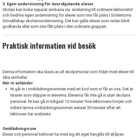
3. Egen undervisning för överskjutande elever
Skolan kan boka separat simbana via anslutning till ordinarie lektionstid
och bedriva egen undervisning för elever som inte får plats i Södertorns
Simsällskap skolsimundervisning. Det kan gälla elever som redan blivit
godkända eller som inte fått plats i den ordinarie gruppen.
Praktisk information vid besök
Denna information ska läsas av all skolpersonal som följer med elever till
våra simhallar
När ni anländer
Ni går in i omklädningsrummen med en kod som ni får av oss. Det är
läraren som släpper in eleverna. Eleverna får inte gå in utan skolans
personal. Ni kan gå in tidigast 15 minuter före lektionens början och
måste lämna omklädningsrummen senast 30 minuter efter att
lektionen har avslutats.
Omklädningsrum
Elever och personal behöver ha med sig ett eget hänglås till skåpen.