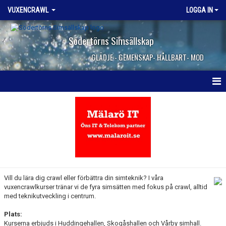
VUXENCRAWL
LOGGA IN
Södertörns Simsällskap
GLÄDJE - GEMENSKAP- HÅLLBART- MOD
VUXENCRAWL
Vill du lära dig crawl eller förbättra din simteknik? I våra
vuxencrawlkurser tränar vi de fyra simsätten med fokus på crawl, alltid
med teknikutveckling i centrum.
Plats:
Kurserna erbjuds i Huddingehallen, Skogåshallen och Vårby simhall.