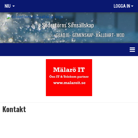
NIU
LOGGA IN
Södertörns Simsällskap
GLÄDJE - GEMENSKAP- HÅLLBART- MOD
HEM
NYHETER
KALENDER
TRUPPEN
Kontakt
BILDGALLERI
DOKUMENT