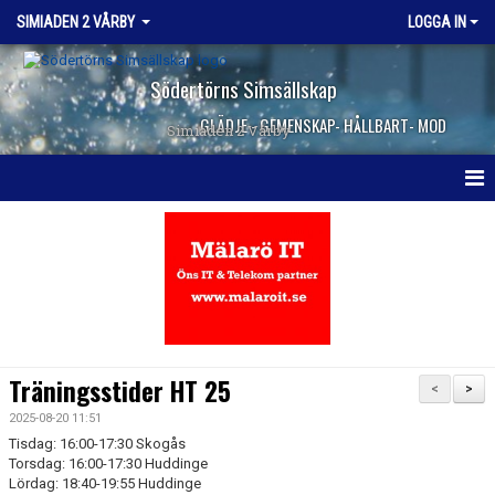
SIMIADEN 2 VÅRBY
LOGGA IN
Södertörns Simsällskap
GLÄDJE - GEMENSKAP- HÅLLBART- MOD
Simiaden 2 Vårby
HEM
NYHETER
KALENDER
TRUPPEN
Träningsstider HT 25
<
>
KONTAKT
2025-08-20 11:51
Tisdag: 16:00-17:30 Skogås
Torsdag: 16:00-17:30 Huddinge
Lördag: 18:40-19:55 Huddinge