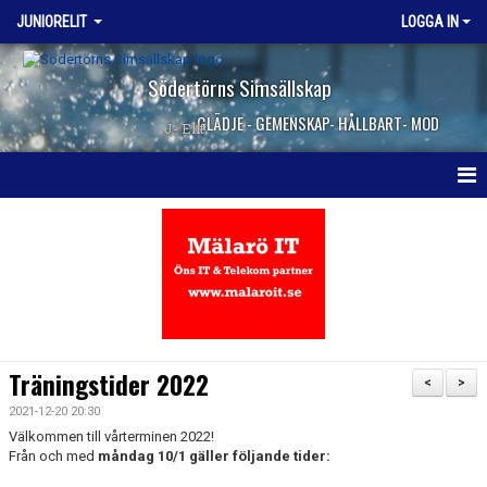
JUNIORELIT
LOGGA IN
Södertörns Simsällskap
GLÄDJE - GEMENSKAP- HÅLLBART- MOD
J- Elit
HEM
NYHETER
KALENDER
KONTAKT
Träningstider 2022
<
>
2021-12-20 20:30
Välkommen till vårterminen 2022!
Från och med
måndag 10/1 gäller följande tider: