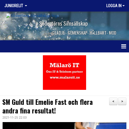
JUNIORELIT
LOGGA IN
Södertörns Simsällskap
GLÄDJE - GEMENSKAP- HÅLLBART- MOD
J- Elit
HEM
NYHETER
KALENDER
KONTAKT
SM Guld till Emelie Fast och flera
<
>
andra fina resultat!
2021-11-25 22:03