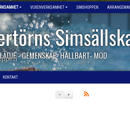
ERKSAMHET
VUXENVERKSAMHET
SIMSHOPPEN
ARRANGEMA
ertörns Simsällsk
LÄDJE - GEMENSKAP- HÅLLBART- MOD
uppen
KONTAKT
<
>