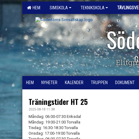
HEM
SIMSKOLA
TEKNIKSKOLA
TÄVLINGSV
Söd
G
Elitgr
HEM
NYHETER
KALENDER
TRUPPEN
DOKUMENT
Träningstider HT 25
2025-08-18 11:38
Måndag: 06:00-07:30 Eriksdal
Måndag: 19:00-21:00 Torvalla
Tisdag: 16:30-18:30 Torvalla
Onsdag: 17:00-19:00 Torvalla
Torsdag: 06:00-07:30 Torvalla