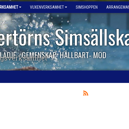
ERKSAMHET
VUXENVERKSAMHET
SIMSHOPPEN
ARRANGEMA
ertörns Simsällsk
LÄDJE - GEMENSKAP- HÅLLBART- MOD
ngsverksamhet