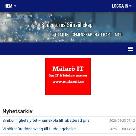
HEM
LOGGA IN
Södertörns Simsällskap
GLÄDJE - GEMENSKAP- HÅLLBART- MOD
HEM
NYHETER
OM KLUBBEN
VANLIGA FRÅGOR
Nyhetsarkiv
KONTAKTA OSS
Simkunnighetslyftet – simskola till rabatterad pris
2026-06-23 07:12
JOBBA HOS OSS
Vi söker Breddansvarig till Huddingehallen
2026-05-08 14:34