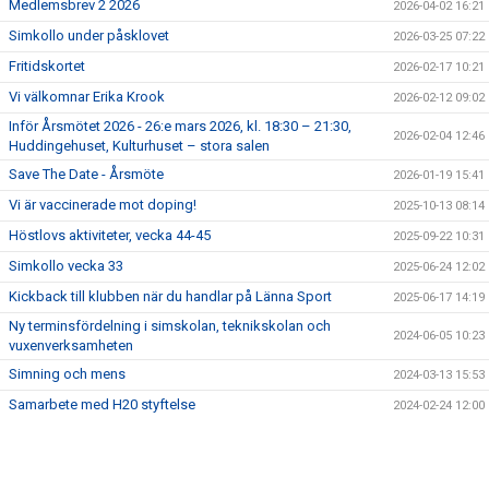
Medlemsbrev 2 2026
2026-04-02 16:21
KALENDER
Simkollo under påsklovet
2026-03-25 07:22
Fritidskortet
2026-02-17 10:21
Vi välkomnar Erika Krook
2026-02-12 09:02
Inför Årsmötet 2026 - 26:e mars 2026, kl. 18:30 – 21:30,
2026-02-04 12:46
Huddingehuset, Kulturhuset – stora salen
Save The Date - Årsmöte
2026-01-19 15:41
Vi är vaccinerade mot doping!
2025-10-13 08:14
Höstlovs aktiviteter, vecka 44-45
2025-09-22 10:31
Simkollo vecka 33
2025-06-24 12:02
Kickback till klubben när du handlar på Länna Sport
2025-06-17 14:19
Ny terminsfördelning i simskolan, teknikskolan och
2024-06-05 10:23
vuxenverksamheten
Simning och mens
2024-03-13 15:53
Samarbete med H20 styftelse
2024-02-24 12:00