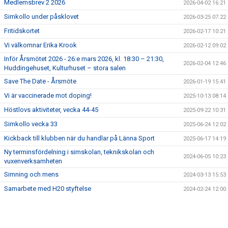
Medlemsbrev 2 2026
2026-04-02 16:21
KALENDER
Simkollo under påsklovet
2026-03-25 07:22
Fritidskortet
2026-02-17 10:21
Vi välkomnar Erika Krook
2026-02-12 09:02
Inför Årsmötet 2026 - 26:e mars 2026, kl. 18:30 – 21:30,
2026-02-04 12:46
Huddingehuset, Kulturhuset – stora salen
Save The Date - Årsmöte
2026-01-19 15:41
Vi är vaccinerade mot doping!
2025-10-13 08:14
Höstlovs aktiviteter, vecka 44-45
2025-09-22 10:31
Simkollo vecka 33
2025-06-24 12:02
Kickback till klubben när du handlar på Länna Sport
2025-06-17 14:19
Ny terminsfördelning i simskolan, teknikskolan och
2024-06-05 10:23
vuxenverksamheten
Simning och mens
2024-03-13 15:53
Samarbete med H20 styftelse
2024-02-24 12:00