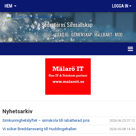
HEM
LOGGA IN
Södertörns Simsällskap
GLÄDJE - GEMENSKAP- HÅLLBART- MOD
HEM
NYHETER
OM KLUBBEN
VANLIGA FRÅGOR
Nyhetsarkiv
KONTAKTA OSS
Simkunnighetslyftet – simskola till rabatterad pris
2026-06-23 07:12
JOBBA HOS OSS
Vi söker Breddansvarig till Huddingehallen
2026-05-08 14:34