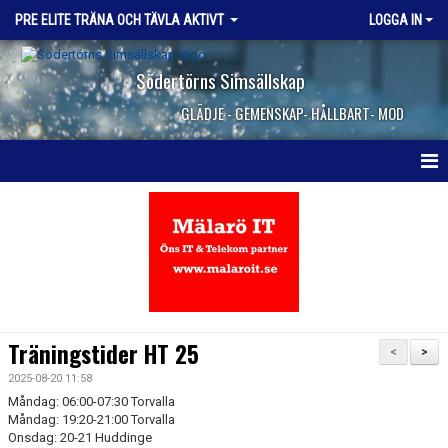
PRE ELITE TRÄNA OCH TÄVLA AKTIVT
LOGGA IN
Södertörns Simsällskap
GLÄDJE - GEMENSKAP- HÅLLBART- MOD
HEM
NYHETER
KALENDER
DOKUMENT
Träningstider HT 25
<
>
KONTAKT
2025-08-20 11:58
Måndag: 06:00-07:30 Torvalla
Måndag: 19:20-21:00 Torvalla
Onsdag: 20-21 Huddinge