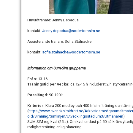
Huvudtränare: Jenny Depadua
kontakt:
Jenny.depadua@sodertornsim.se
Assisterande tränare: Sofia Stålnacke
kontakt:
sofia.stalnacke@sodertornsim.se
Information om Sum-Sim grupperna
Från:
13-16
Träningstid per vecka:
ca 12-15 h inkluderat 2 h styrketräni
Passlängd:
90-120 h
Kriterier:
Klara 200 medley och 400 frisim i träning och tävling
(
https://www.svensksimidrott.se/Arkivsidamedgammaltmateri
old/Simning/Simlinjen/Utvecklingsstadium3/Utmanaren
)
SUM SIM reg kval (25:a). Om kval endast på 50 så krävs ytterlig
rörlighetsträning enlig planering