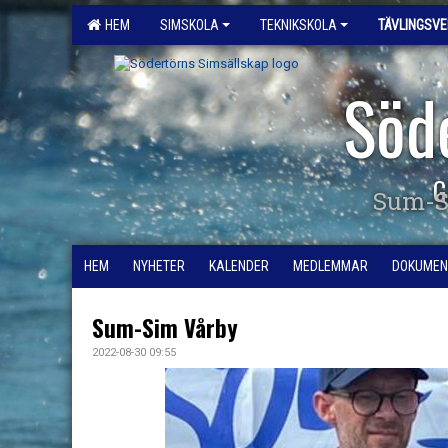
HEM
SIMSKOLA
TEKNIKSKOLA
TÄVLINGSV
Söd
G
Sum-S
HEM
NYHETER
KALENDER
MEDLEMMAR
DOKUMEN
Sum-Sim Vårby
2022-08-30 09:55