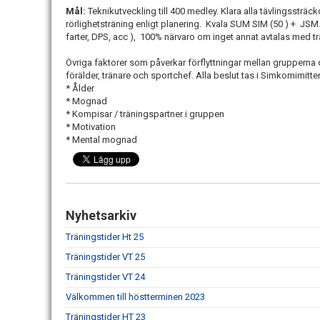
Mål:
Teknikutveckling till 400 medley. Klara alla tävlingssträc
rörlighetsträning enligt planering. Kvala SUM SIM (50 ) + JSM.
farter, DPS, acc ), 100% närvaro om inget annat avtalas med t
Övriga faktorer som påverkar förflyttningar mellan gruppern
förälder, tränare och sportchef. Alla beslut tas i Simkomimit
* Ålder
* Mognad
* Kompisar / träningspartner i gruppen
* Motivation
* Mental mognad
Nyhetsarkiv
Träningstider Ht 25
Träningstider VT 25
Träningstider VT 24
Välkommen till höstterminen 2023
Träningstider HT 23