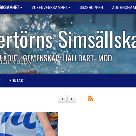
ERKSAMHET
VUXENVERKSAMHET
SIMSHOPPEN
ARRANGEMA
ertörns Simsällsk
LÄDJE - GEMENSKAP- HÅLLBART- MOD
im Vårby
T
KONTAKT
<
>