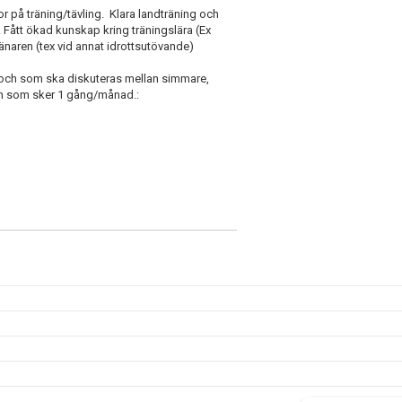
kor på träning/tävling. Klara landträning och
 Fått ökad kunskap kring träningslära (Ex
ränaren (tex vid annat idrottsutövande)
a och som ska diskuteras mellan simmare,
ten som sker 1 gång/månad.: