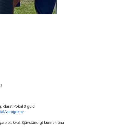
ng
. Klarat Pokal 3 guld
al/varagrenar-
are ett kval. Sjävständigt kunna träna