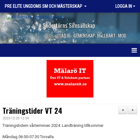
PRE ELITE UNGDOMS SM OCH MÄSTERSKAP
LOGGA IN
Södertörns Simsällskap
GLÄDJE - GEMENSKAP- HÅLLBART- MOD
Pre Elit
HEM
NYHETER
KALENDER
KONTAKT
Träningstider VT 24
<
>
2023-12-29 12:54
Träningstidern vårterminen 2024. Landträning tillkommer
Måndag 06:00-07:30 Torvalla