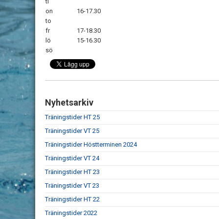
ti
on
16-17.30
to
fr
17-18.30
lö
15-16.30
sö
Nyhetsarkiv
Träningstider HT 25
Träningstider VT 25
Träningstider Höstterminen 2024
Träningstider VT 24
Träningstider HT 23
Träningstider VT 23
Träningstider HT 22
Träningstider 2022