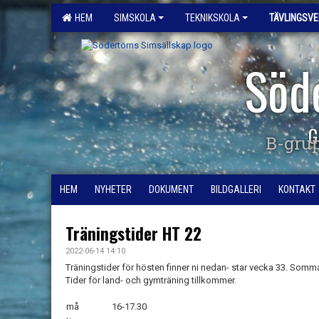
HEM
SIMSKOLA
TEKNIKSKOLA
TÄVLINGSV
Söd
G
B-gru
HEM
NYHETER
DOKUMENT
BILDGALLERI
KONTAKT
Träningstider HT 22
2022-06-14 14:10
Träningstider för hösten finner ni nedan- star vecka 33. Somm
Tider för land- och gymträning tillkommer.
må
16-17.30