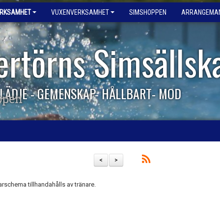
ERKSAMHET
VUXENVERKSAMHET
SIMSHOPPEN
ARRANGEMA
ertörns Simsällsk
LÄDJE - GEMENSKAP- HÅLLBART- MOD
ppen
<
>
arschema tillhandahålls av tränare.