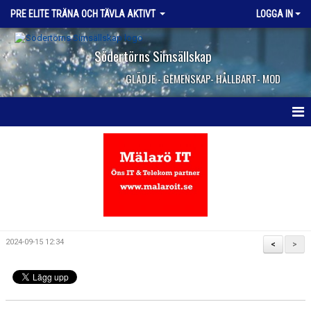
PRE ELITE TRÄNA OCH TÄVLA AKTIVT
LOGGA IN
Södertörns Simsällskap
GLÄDJE - GEMENSKAP- HÅLLBART- MOD
HEM
NYHETER
KALENDER
DOKUMENT
2024-09-15 12:34
<
>
KONTAKT