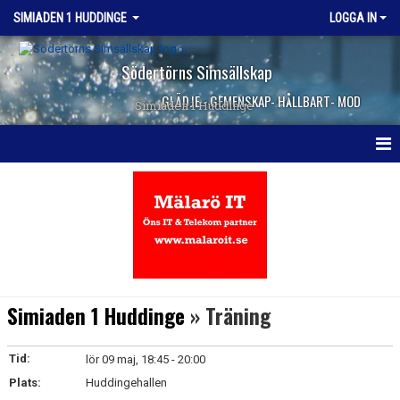
SIMIADEN 1 HUDDINGE
LOGGA IN
Södertörns Simsällskap
GLÄDJE - GEMENSKAP- HÅLLBART- MOD
Simiaden 1 Huddinge
HEM
NYHETER
KALENDER
TRUPPEN
Simiaden 1 Huddinge
» Träning
KONTAKT
Tid:
lör 09 maj, 18:45 - 20:00
Plats:
Huddingehallen