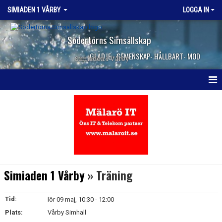
SIMIADEN 1 VÅRBY
LOGGA IN
Södertörns Simsällskap
GLÄDJE - GEMENSKAP- HÅLLBART- MOD
Simiaden 1 Vårby
HEM
NYHETER
KALENDER
TRUPPEN
Simiaden 1 Vårby
» Träning
KONTAKT
Tid:
lör 09 maj, 10:30 - 12:00
Plats:
Vårby Simhall