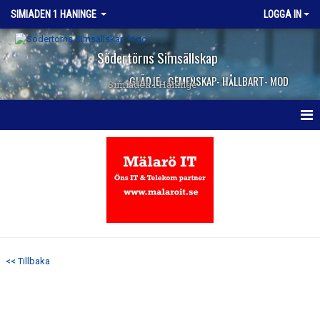
SIMIADEN 1 HANINGE
LOGGA IN
Södertörns Simsällskap
GLÄDJE - GEMENSKAP- HÅLLBART- MOD
Simiaden 1 Haninge
HEM
NYHETER
KALENDER
TRUPPEN
<< Tillbaka
KONTAKT